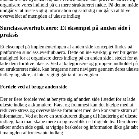
organisere vores indhold på en mere struktureret måde. På denne måde
undgår vi at miste vigtig information og samtidig undgår vi at blive
overvældet af mængden af ulæste indlæg.
Sunclass.everhub.aero: Et eksempel på anden side i
praksis
Et eksempel på implementeringen af anden side konceptet findes på
platformen sunclass.everhub.aero. Dette online værktøj giver brugerne
mulighed for at organisere deres indlæg på en anden side i stedet for at
lade dem forblive ulæste. Ved at kategorisere og gruppere indholdet på
en struktureret måde, kan brugerne nemt navigere gennem deres ulæste
indlæg og sikre, at intet vigtigt går tabt i mængden.
Fordele ved at bruge anden side
Der er flere fordele ved at benytte sig af anden side i stedet for at lade
ulæste indlæg akkumulere. Først og fremmest kan det hjælpe med at
reducere stress og overvældelse forbundet med den konstante strøm af
information. Ved at have en struktureret tilgang til håndtering af ulæste
indlæg, kan man skabe mere ro og overblik i sit digitale liv. Derudover
sikrer anden side også, at vigtige beskeder og information ikke går tabt
i mængden af irrelevante indlæg.