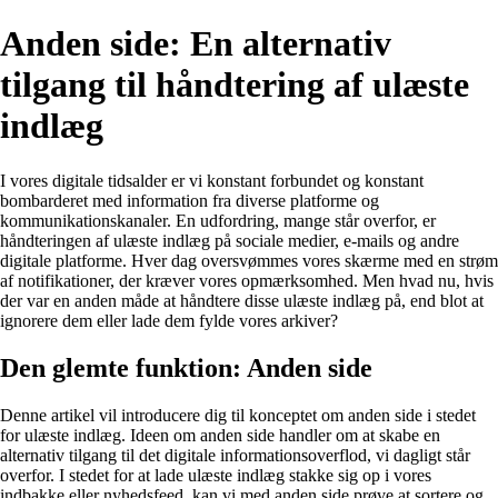
Anden side: En alternativ
tilgang til håndtering af ulæste
indlæg
I vores digitale tidsalder er vi konstant forbundet og konstant
bombarderet med information fra diverse platforme og
kommunikationskanaler. En udfordring, mange står overfor, er
håndteringen af ulæste indlæg på sociale medier, e-mails og andre
digitale platforme. Hver dag oversvømmes vores skærme med en strøm
af notifikationer, der kræver vores opmærksomhed. Men hvad nu, hvis
der var en anden måde at håndtere disse ulæste indlæg på, end blot at
ignorere dem eller lade dem fylde vores arkiver?
Den glemte funktion: Anden side
Denne artikel vil introducere dig til konceptet om anden side i stedet
for ulæste indlæg. Ideen om anden side handler om at skabe en
alternativ tilgang til det digitale informationsoverflod, vi dagligt står
overfor. I stedet for at lade ulæste indlæg stakke sig op i vores
indbakke eller nyhedsfeed, kan vi med anden side prøve at sortere og