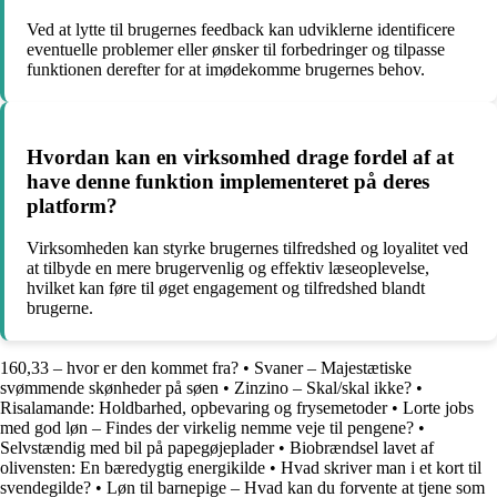
Ved at lytte til brugernes feedback kan udviklerne identificere
eventuelle problemer eller ønsker til forbedringer og tilpasse
funktionen derefter for at imødekomme brugernes behov.
Hvordan kan en virksomhed drage fordel af at
have denne funktion implementeret på deres
platform?
Virksomheden kan styrke brugernes tilfredshed og loyalitet ved
at tilbyde en mere brugervenlig og effektiv læseoplevelse,
hvilket kan føre til øget engagement og tilfredshed blandt
brugerne.
160,33 – hvor er den kommet fra?
•
Svaner – Majestætiske
svømmende skønheder på søen
•
Zinzino – Skal/skal ikke?
•
Risalamande: Holdbarhed, opbevaring og frysemetoder
•
Lorte jobs
med god løn – Findes der virkelig nemme veje til pengene?
•
Selvstændig med bil på papegøjeplader
•
Biobrændsel lavet af
olivensten: En bæredygtig energikilde
•
Hvad skriver man i et kort til
svendegilde?
•
Løn til barnepige – Hvad kan du forvente at tjene som