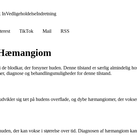
 In
Vedligeholdelse
Indretning
terest
TikTok
Mail
RSS
m Hæmangiom
 i de blodkar, der forsyner huden. Denne tilstand er særlig almindeli
mer, diagnose og behandlingsmuligheder for denne tilstand.
dvikler sig tæt på hudens overflade, og dybe hæmangiomer, der vokser 
den, der kan vokse i størrelse over tid. Diagnosen af hæmangiom kan of