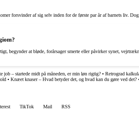
r forsvinder af sig selv inden for de første par år af barnets liv. Dog 
ngiom?
t, begynder at bløde, forårsager smerte eller påvirker synet, vejrtræknin
te job – startede midt på måneden, er min løn rigtig?
•
Retrograd kalkul
old
•
Knæet knaser – Hvad betyder det, og hvad kan du gøre ved det?
terest
TikTok
Mail
RSS