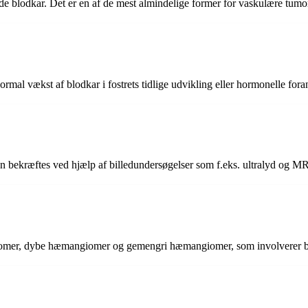
de blodkar. Det er en af de mest almindelige former for vaskulære tumo
rmal vækst af blodkar i fostrets tidlige udvikling eller hormonelle for
 bekræftes ved hjælp af billedundersøgelser som f.eks. ultralyd og M
giomer, dybe hæmangiomer og gemengri hæmangiomer, som involverer 