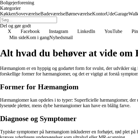
Boligejerforening
Kategorier
Køkken
Soveværelse
Badeværelse
Børneværelse
Kontor
Ude
Garage
Walk
Del og gør godt
X
Facebook
Instagram
LinkedIn
YouTube
Pin
Min side
Kom i gang
Nyhedsmail
Alt hvad du behøver at vide o
Hæmangiom er en hyppig og godartet form for svulst, der udvikler sig
forskellige former for hæmangiomer, og det er vigtigt at forstå sympto
Former for Hæmangiom
Hæmangiomer kan opdeles i to typer: Superficielle hæmangiomer, der u
lyserøde pletter, mens dybe hæmangiomer kan have en blålig farve.
Diagnose og Symptomer
Typiske symptomer på hæmangiom inkluderer en forhøjet, rød plet på hu
kræves yderligere undersøgelser som ultralyd eller MR-scanning.