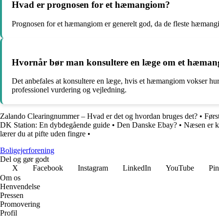
Hvad er prognosen for et hæmangiom?
Prognosen for et hæmangiom er generelt god, da de fleste hæmangiome
Hvornår bør man konsultere en læge om et hæma
Det anbefales at konsultere en læge, hvis et hæmangiom vokser hurtig
professionel vurdering og vejledning.
Zalando Clearingnummer – Hvad er det og hvordan bruges det?
•
Førs
DK Station: En dybdegående guide
•
Den Danske Ebay?
•
Næsen er k
lærer du at pifte uden fingre
•
Boligejerforening
Del og gør godt
X
Facebook
Instagram
LinkedIn
YouTube
Pin
Om os
Henvendelse
Pressen
Promovering
Profil