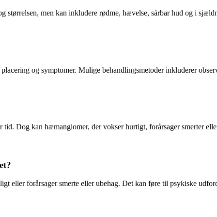
størrelsen, men kan inkludere rødme, hævelse, sårbar hud og i sjældne
lacering og symptomer. Mulige behandlingsmetoder inkluderer observati
r tid. Dog kan hæmangiomer, der vokser hurtigt, forårsager smerter elle
et?
igt eller forårsager smerte eller ubehag. Det kan føre til psykiske udfo