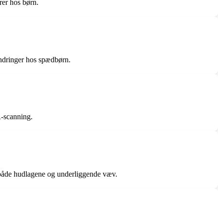
rer hos børn.
andringer hos spædbørn.
R-scanning.
både hudlagene og underliggende væv.