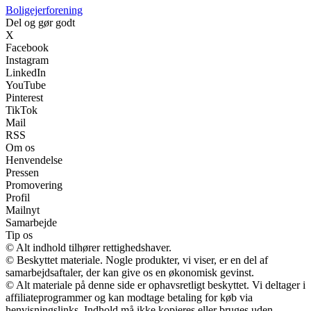
Boligejerforening
Del og gør godt
X
Facebook
Instagram
LinkedIn
YouTube
Pinterest
TikTok
Mail
RSS
Om os
Henvendelse
Pressen
Promovering
Profil
Mailnyt
Samarbejde
Tip os
© Alt indhold tilhører rettighedshaver.
© Beskyttet materiale. Nogle produkter, vi viser, er en del af
samarbejdsaftaler, der kan give os en økonomisk gevinst.
© Alt materiale på denne side er ophavsretligt beskyttet. Vi deltager i
affiliateprogrammer og kan modtage betaling for køb via
henvisningslinks. Indhold må ikke kopieres eller bruges uden