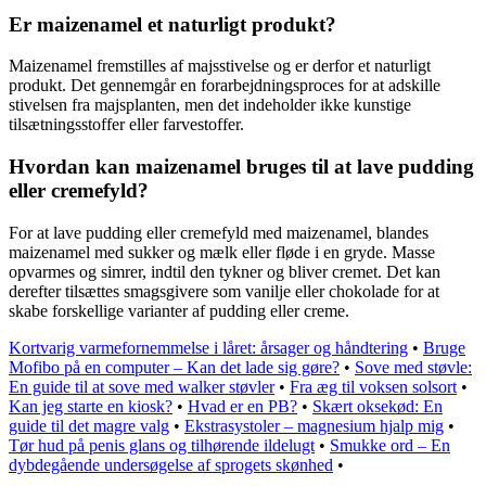
Er maizenamel et naturligt produkt?
Maizenamel fremstilles af majsstivelse og er derfor et naturligt
produkt. Det gennemgår en forarbejdningsproces for at adskille
stivelsen fra majsplanten, men det indeholder ikke kunstige
tilsætningsstoffer eller farvestoffer.
Hvordan kan maizenamel bruges til at lave pudding
eller cremefyld?
For at lave pudding eller cremefyld med maizenamel, blandes
maizenamel med sukker og mælk eller fløde i en gryde. Masse
opvarmes og simrer, indtil den tykner og bliver cremet. Det kan
derefter tilsættes smagsgivere som vanilje eller chokolade for at
skabe forskellige varianter af pudding eller creme.
Kortvarig varmefornemmelse i låret: årsager og håndtering
•
Bruge
Mofibo på en computer – Kan det lade sig gøre?
•
Sove med støvle:
En guide til at sove med walker støvler
•
Fra æg til voksen solsort
•
Kan jeg starte en kiosk?
•
Hvad er en PB?
•
Skært oksekød: En
guide til det magre valg
•
Ekstrasystoler – magnesium hjalp mig
•
Tør hud på penis glans og tilhørende ildelugt
•
Smukke ord – En
dybdegående undersøgelse af sprogets skønhed
•