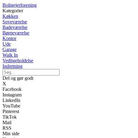
Boligejerforening
Kategorier
Køkken
Soveværelse
Badeværelse
Børneværelse
Kontor
Ude
Garage
Walk In
Vedligeholdelse
Indretning
Del og gør godt
X
Facebook
Instagram
LinkedIn
YouTube
Pinterest
TikTok
Mail
RSS
Min side