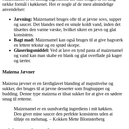
række formål i køkkenet. Her er nogle af de mest almindelige
anvendelser:
Jævning:
Maizenamel bruges ofte til at jævne sovs, supper
og saucer. Det blandes med en smule koldt vand, inden det
tilsættes den varme væske, hvilket sikrer en jævn og glat
konsistens.
Bagt mad:
Maizenamel kan også bruges til at give bagværk
en lettere tekstur og en sprød skorpe.
Glaseringsmiddel:
Ved at lave en tynd pasta af maizenamel
og vand kan man skabe en blank og glat overflade på kager
og tærter.
Maizena Jævner
Maizena jævner er en færdiglavet blanding af majsstivelse og
sukker, der bruges til at jævne desserter som frugtsupper og
budding. Denne type maizena er tilsat sukker for at give en sødere
smag til retterne.
Maizenamel er en uundværlig ingrediens i mit køkken.
Den giver mine saucer den perfekte konsistens uden at
tilføje en melsmag. – Kokken Mette Blomsterberg