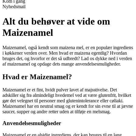
Kom i gang
Nyhedsmail
Alt du behøver at vide om
Maizenamel
Maizenamel, også kendt som maizena mel, er en populær ingrediens
i køkkener verden over. Men hvad er maizena egentlig? Hvordan
bruges det, og hvorfor er det så udbredt? Lad os dykke ned i verden
af maizenamel og opdage dets mange anvendelsesmuligheder.
Hvad er Maizenamel?
Maizenamel er et fint, hvidt pulver lavet af majsstivelse. Det
adskiller sig fra almindeligt hvedemel ved at være glutenfrit, hvilket
gør det velegnet til personer med glutenintolerance eller cøliaki.
Maizenamel har en neutral smag og er kendt for sin evne til at jævne
saucer, supper og andre retter uden at tilføje en melsmag.
Anvendelsesmuligheder
Maizenamel er en alsidig ingrediens, der kan bruges til en lang