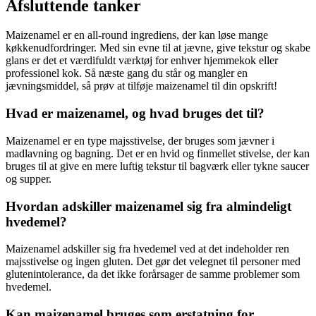
Afsluttende tanker
Maizenamel er en all-round ingrediens, der kan løse mange
køkkenudfordringer. Med sin evne til at jævne, give tekstur og skabe
glans er det et værdifuldt værktøj for enhver hjemmekok eller
professionel kok. Så næste gang du står og mangler en
jævningsmiddel, så prøv at tilføje maizenamel til din opskrift!
Hvad er maizenamel, og hvad bruges det til?
Maizenamel er en type majsstivelse, der bruges som jævner i
madlavning og bagning. Det er en hvid og finmellet stivelse, der kan
bruges til at give en mere luftig tekstur til bagværk eller tykne saucer
og supper.
Hvordan adskiller maizenamel sig fra almindeligt
hvedemel?
Maizenamel adskiller sig fra hvedemel ved at det indeholder ren
majsstivelse og ingen gluten. Det gør det velegnet til personer med
glutenintolerance, da det ikke forårsager de samme problemer som
hvedemel.
Kan maizenamel bruges som erstatning for