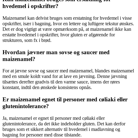
hvedemel i opskrifter?
Maizenamel kan delvist bruges som erstatning for hvedemel i visse
opskrifter, især i bagning, hvor en lettere og luftigere tekstur ønskes.
Det er dog vigtigt at være opmærksom på, at maizenamel ikke kan
erstatte hvedemel i opskrifter, hvor gluten er afgørende for
strukturen, som fx i brød.
Hvordan jævner man sovse og saucer med
maizenamel?
For at jævne sovse og saucer med maizenamel, blandes maizenamel
med en smule koldt vand for at lave en jævning. Denne jævning
tilsættes derefter gradvis til den varme sauce, imens der røres
konstant, indtil den ønskede konsistens opnås.
Er maizenamel egnet til personer med cøliaki eller
glutenintolerance?
Ja, maizenamel er egnet til personer med cøliaki eller
glutenintolerance, da det ikke indeholder gluten. Det kan derfor
bruges som et sikkert alternativ til hvedemel i madlavning og
bagning for personer med disse tilstande.