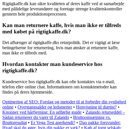
Rigtigkaffe.dk kan sikre kvaliteten af deres kaffe ved at samarbejde
med pålidelige leverandører og foretage strenge kvalitetskontroller
gennem hele produktionsprocessen.
Kan man returnere kaffe, hvis man ikke er tilfreds
med købet på rigtigkaffe.dk?
Det afhænger af rigtigkaffe.dks returpolitik. Det er vigtigt at læse
betingelserne for returnering, hvis man ønsker at returnere kaffe,
man ikke er tilfreds med.
Hvordan kontakter man kundeservice hos
rigtigkaffe.dk?
Kundeservice hos rigtigkaffe.dk kan ofte kontaktes via e-mail,
telefon eller online chat. Informationen om kontaktmetoder kan
findes på deres hjemmeside.
Optimering af SEO: Forslag og metoder til at forbedre din synlighed
online
•
Overgangsalder og ledsmerter
•
Henvisning til diætist?
•
Knopper ved hårfjerning: En udførlig guide
•
Zalando returseddel –
Sådan returnerer du varer til Zalando
•
Bruttoomsætning vs.
Bruttoresultat
•
Er Vega Test anerkendt?
•
Dao pakke forsvundet:
Hvad skal du gøre, hvis din pakke er væk?
•
Køb af tomt selskab: