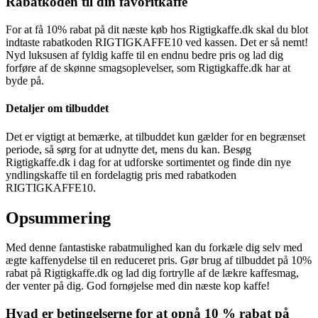
Rabatkoden til din favoritkaffe
For at få 10% rabat på dit næste køb hos Rigtigkaffe.dk skal du blot
indtaste rabatkoden RIGTIGKAFFE10 ved kassen. Det er så nemt!
Nyd luksusen af fyldig kaffe til en endnu bedre pris og lad dig
forføre af de skønne smagsoplevelser, som Rigtigkaffe.dk har at
byde på.
Detaljer om tilbuddet
Det er vigtigt at bemærke, at tilbuddet kun gælder for en begrænset
periode, så sørg for at udnytte det, mens du kan. Besøg
Rigtigkaffe.dk i dag for at udforske sortimentet og finde din nye
yndlingskaffe til en fordelagtig pris med rabatkoden
RIGTIGKAFFE10.
Opsummering
Med denne fantastiske rabatmulighed kan du forkæle dig selv med
ægte kaffenydelse til en reduceret pris. Gør brug af tilbuddet på 10%
rabat på Rigtigkaffe.dk og lad dig fortrylle af de lækre kaffesmag,
der venter på dig. God fornøjelse med din næste kop kaffe!
Hvad er betingelserne for at opnå 10 % rabat på