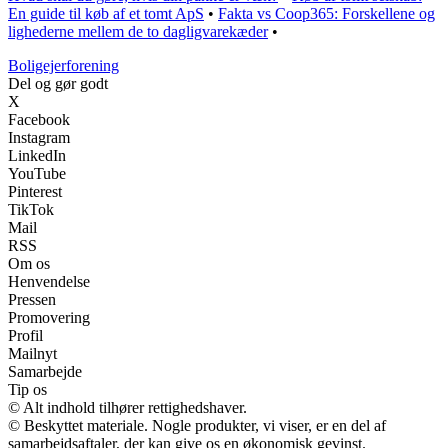
En guide til køb af et tomt ApS
•
Fakta vs Coop365: Forskellene og
lighederne mellem de to dagligvarekæder
•
Boligejerforening
Del og gør godt
X
Facebook
Instagram
LinkedIn
YouTube
Pinterest
TikTok
Mail
RSS
Om os
Henvendelse
Pressen
Promovering
Profil
Mailnyt
Samarbejde
Tip os
© Alt indhold tilhører rettighedshaver.
© Beskyttet materiale. Nogle produkter, vi viser, er en del af
samarbejdsaftaler, der kan give os en økonomisk gevinst.