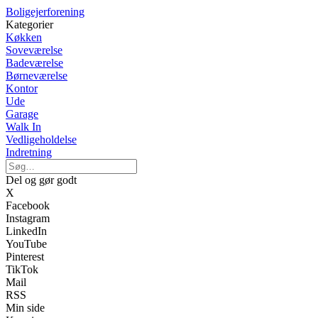
Boligejerforening
Kategorier
Køkken
Soveværelse
Badeværelse
Børneværelse
Kontor
Ude
Garage
Walk In
Vedligeholdelse
Indretning
Del og gør godt
X
Facebook
Instagram
LinkedIn
YouTube
Pinterest
TikTok
Mail
RSS
Min side